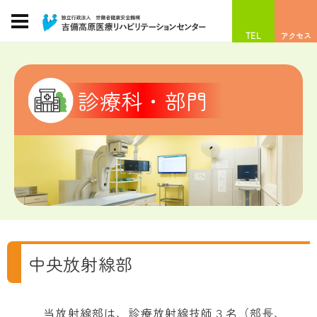
TEL
アクセス
診療科・部門
中央放射線部
当放射線部は、診療放射線技師３名（部長、