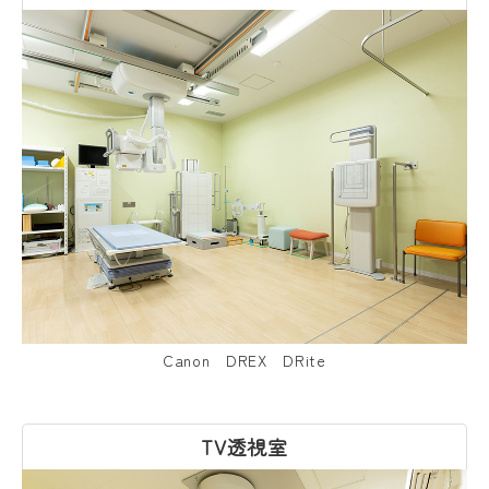
Canon DREX DRite
TV透視室