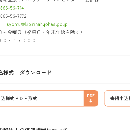
866-56-7141
0866-56-7772
l：syomu@kibirihah.johas.go.jp
日～金曜日（祝祭日・年末年始を除く）
３０～１７：００
込様式 ダウンロード
申込様式ＰＤＦ形式
寄附申込