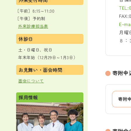
外来受付時間
TEL:0
［午前］8:15～11:30
FAX:
［午後］予約制
E-mai
外来診療担当表
月曜
休診日
８：
土・日曜日、祝日
年末年始（12月29日～1月3日）
お見舞い・面会時間
寄附申
面会について
採用情報
寄附