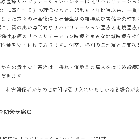
原医療リハビリテーションセンターは《リハビリテーショ
QOLに奉仕する》の理念のもと、昭和６２年開院以来、一
となった方々の社会復帰と社会生活の維持及び吉備中央町を
標に、質の高い専門的なリハビリテーション医療と地域医療
脊髄性麻痺のリハビリテーション医療と良質な地域医療を提
寄附金を受け付けております。何卒、格別のご理解とご支援
からの貴重なご寄附は、機器・消耗品の購入をはじめ診療
ただきます。
、利害関係者からのご寄附は受け入れいたしかねる場合があ
お問合せ窓口
高原医療リハビリテーションセンター 会計課