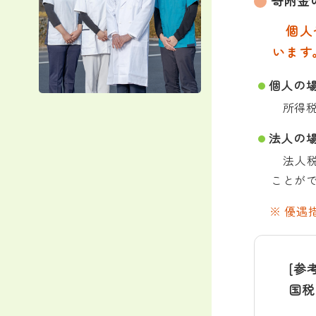
寄附金
個人や
います
個人の
所得税
法人の
法人税
ことが
優遇
[参考
国税